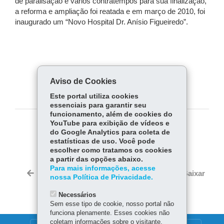
de paralisação e vários contratempos para sua finalização,
a reforma e ampliação foi reatada e em março de 2010, foi
inaugurado um “Novo Hospital Dr. Anísio Figueiredo”.
Aviso de Cookies
Este portal utiliza cookies
essenciais para garantir seu
funcionamento, além de cookies do
YouTube para exibição de vídeos e
COMPARTILHE:
do Google Analytics para coleta de
estatísticas de uso. Você pode
Fa
W
escolher como tratamos os cookies
ce
ha
a partir das opções abaixo.
Tw
Para mais informações, acesse
bo
ts
Voltar
Início
Imprimir
Baixar
nossa Política de Privacidade.
itt
ok
Ap
er
p
Necessários
Sem esse tipo de cookie, nosso portal não
funciona plenamente. Esses cookies não
coletam informações sobre o visitante.