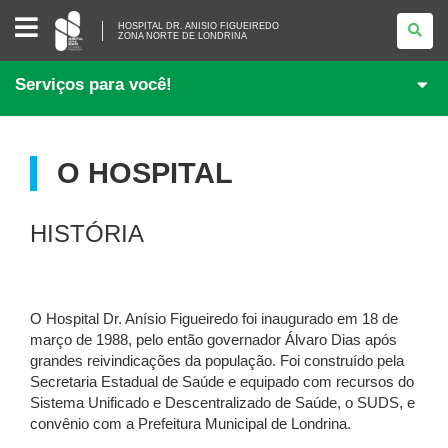
HOSPITAL
HOSPITAL DR. ANISIO FIGUEIREDO
DR.
ZONA NORTE DE LONDRINA
ANISIO
FIGUEIREDO
<BR
Serviços para você!
/>ZONA
NORTE
DE
LONDRINA
O HOSPITAL
HISTÓRIA
O Hospital Dr. Anísio Figueiredo foi inaugurado em 18 de
março de 1988, pelo então governador Álvaro Dias após
grandes reivindicações da população. Foi construído pela
Secretaria Estadual de Saúde e equipado com recursos do
Sistema Unificado e Descentralizado de Saúde, o SUDS, e
convênio com a Prefeitura Municipal de Londrina.