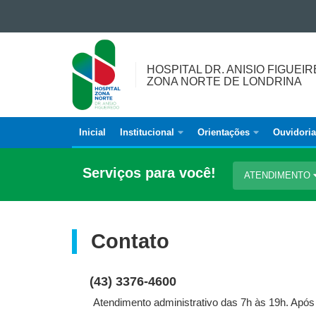
Ir para o conteúdo
HOSPITAL
Ir para a navegação
DR.
Ir para a busca
HOSPITAL DR. ANISIO FIGUEI
ANISIO
Mapa do site
ZONA NORTE DE LONDRINA
FIGUEIREDO
<BR
/>ZONA
Inicial
Institucional
Orientações
Ouvidoria
Navegação
NORTE
principal
DE
Serviços para você!
ATENDIMENTO
LONDRINA
Contato
(43) 3376-4600
Atendimento administrativo das 7h às 19h. Após 