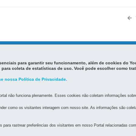
MAPA D
essenciais para garantir seu funcionamento, além de cookies do Y
 para coleta de estatísticas de uso. Você pode escolher como tra
SIO FIGUEIREDO / HOSPITAL ZONA NORTE
Cj. Sebastião de Melo Cesar
e nossa Política de Privacidade.
R
MAPA
rtal não funciona plenamente. Esses cookies não coletam informações sobre 
der como os visitantes interagem com nosso site. As informações são cole
para rastrear preferências dos visitantes em nosso Portal relacionadas com 