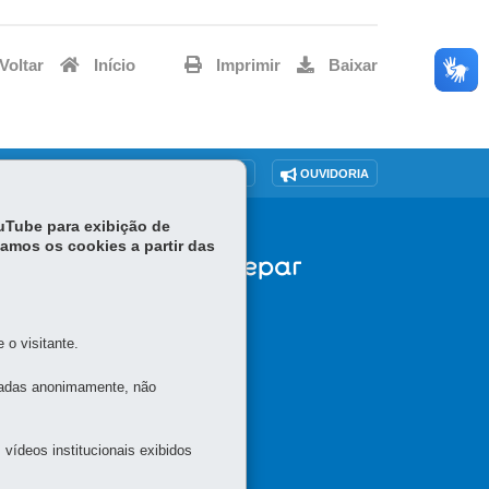
Voltar
Início
Imprimir
Baixar
O SITE
DENUNCIE CORRUPÇÃO
OUVIDORIA
ouTube para exibição de
tamos os cookies a partir das
o visitante.
tadas anonimamente, não
vídeos institucionais exibidos