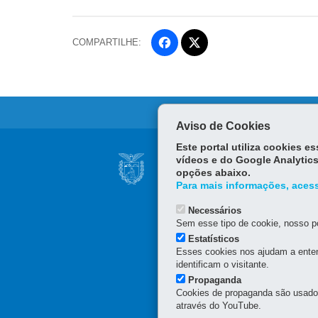
COMPARTILHE:
Fa
ce
Tw
bo
itt
ok
er
Aviso de Cookies
Este portal utiliza cookies 
Navegação
vídeos e do Google Analytics
HOSPITAL DR. ANI
principal
opções abaixo.
Rua Odilon Braga, 199 - 
Para mais informações, acess
86084-600
-
Londrina
-
P
43 3376-4600
Necessários
Sem esse tipo de cookie, nosso po
Estatísticos
Esses cookies nos ajudam a enten
identificam o visitante.
Propaganda
Cookies de propaganda são usados 
através do YouTube.